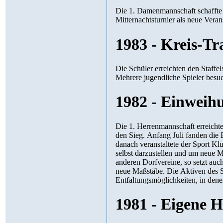
Die 1. Damenmannschaft schaffte wieder den Aufstieg in die Verbands
Mitternachtsturnie
1983 - Kreis-Tr
Die Schüler erreichten den Staffelsieg. Meiste
1982 - Einweih
Die 1. Herrenmannschaft erreichte in der Kreisliga Platz
den Sieg. Anfang Juli fanden die Einweihungsfeierlichkeiten für das Dorfgemeinschaftshaus statt. Unmittelbar
danach veranstaltete der Sport Klub erstmals eine Sportwoche, um sich 
selbst darzustellen und um neue Mitglieder zu werben. Die Veranstaltung war ein voller Erfolg. Wie für alle
anderen Dorfvereine, so setzt auch für den Sport Klub Dienethal das neu erbaute Dorfge
neue Maßstäbe. Die Aktiven des SKD erhielten in nie gekannter Größe und gekonnter Architektur
1981 - Eigene 