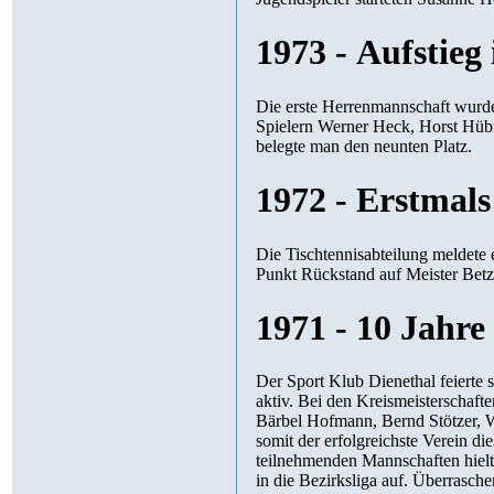
1973 - Aufstieg 
Die erste Herrenmannschaft wurde Meister der Bez
Spielern Werner Heck, Horst Hübner, Burkhard Jaeger, Karl-Hans Born, Norbert Stork und Han
belegte man den neunten Platz.
1972 - Erstmal
Die Tischtennisabteilung meldete erstmals eine 
1971 - 10 Jahr
Der Sport Klub Dienethal feierte sein 10jähriges Bestehen. Der Verein zählte 100 Mitglieder, etwa
aktiv. Bei den Kreismeisterschaften holte sich de
Bärbel Hofmann, Bernd Stötzer, Werner Heck, Karl-Werner Späth und Norbert Stork. D
somit der erfolgreichste Verein dieser Meisterschaften. Die Leistungssteigerung der am Spielbetrieb
teilnehmenden Mannschaften hielt weiter an. Die 1. Mannschaft wurde i
in die Bezirksliga auf. Überraschend konnte die 2. Mannschaft in der 2. Kreisklasse ebenfalls den Meistertitel