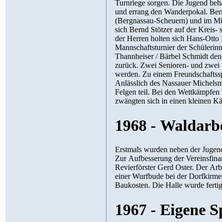
Turnriege sorgen. Die Jugend behauptete sich auf den TT-Kreismeisterschaften als erfolg
und errang den Wanderpokal. Bernd Stötzer wurde Kreismeister im Jugend-Einzel, im Doppel mit Stork
(Bergnassau-Scheuern) und im Mixed mit Mechthild Heck gewann er ebenfalls den Titel. Außerd
sich Bernd Stötzer auf der Kreis- sowie Bezirksrang
der Herren holten sich Hans-Otto Heck und Karl-Werner Späth einen dritten Platz im Doppel. Bei einem 2er
Mannschaftsturnier der Schülerinnen belegt
Thannheiser / Bärbel Schmidt den 2. Platz. Zur TT-Runde 1969/70 kam 
zurück. Zwei Senioren- und zwei Schülermannschaften konnten zum Mannschafts-spielbetrieb gemeldet
werden. Zu einem Freundschaftsspiel waren Spieler eines T
Anlässlich des Nassauer Michelsmarktes nahm der Sport Klub am „Spiel in kleine Grenzen“ mit Camillo
Felgen teil. Bei den Wettkämpfen beeindruckten die Akt
zwän
1968 - Waldarb
Erstmals wurden neben der Jugend- und der Seniorenmannschaft auch zwei Schül
Zur Aufbesserung der Vereinsfinanzen übernahmen die Klub-Mitglieder Waldarbeiten unter der Leitung von
Revierförster Gerd Oster. Der Arbeitseinsatz erbrachte den stattlichen Betrag von DM 1000,--. Das Betreiben
einer Wurfbude bei der Dorfkirmes verschaffte dem Verein
Baukosten. Die H
1967 - Eigene S