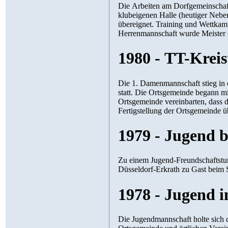
Die Arbeiten am Dorfgemeinschaftshaus waren
klubeigenen Halle (heutiger Nebentrakt) in Angriff genommen wurde. Die Halle w
übereignet. Training und Wettkampfspiele fanden in Sportstätten von Nachbarvereinen statt. Die 3.
Herrenmannschaft wurde Meister d
1980 - TT-Kreis
Die 1. Damenmannschaft stieg in die Bezirksliga Westerwald auf. Der Tischtennis-Kreistag fand in
statt. Die Ortsgemeinde begann mit dem Bau des
Ortsgemeinde vereinbarten, dass die klubeigene Halle in das neue Bauvorhaben integriert und nac
Fertigstellung der Ortsgemeinde ü
1979 - Jugend 
Zu einem Jugend-Freundschaftsturnier waren die Mannschaften DJK Rot-Weiß M
Düsseldorf-Erkrath zu Gast beim 
1978 - Jugend 
Die Jugendmannschaft holte sich den Staffelsie