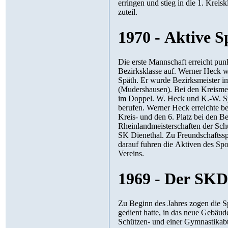
erringen und stieg in die 1. Kreisklasse auf. Zum Jubiläumsjahr wurden damit dem Verein schöne Erfolge
zuteil.
1970 - Aktive S
Die erste Mannschaft erreicht punktgleich mit Altendi
Bezirksklasse auf. Werner Heck wurde Kreismeister der B-Klasse im Einzel und im Doppel mit Karl-Werner
Späth. Er wurde Bezirksmeister im Einzel
(Mudershausen). Bei den Kreismeisterschaften der Schülerinnen wurde
im Doppel. W. Heck und K.-W. Späth wurden in die Kreisauswahl der Senioren, Bernd Stötzer in die Jugend
berufen. Werner Heck erreichte bei den Rheinlandranglisten de
Kreis- und den 6. Platz bei den Bezirksranglisten belegte Renate Petzold. Gabi Schmidt nahm an den
Rheinlandmeisterschaften der Schülerinnen teil. Norbert Stork
SK Dienethal. Zu Freundschaftsspielen verweilten Spieler aus Rutesheim bei Stuttgart in Dienethal. Kurz
darauf fuhren die Aktiven des Sport Klubs nach Düsseldorf-Erkrath zu eine
Vereins.
1969 - Der SKD
Zu Beginn des Jahres zogen die Sportler von Schmidt's
gedient hatte, in das neue Gebäude um. Das Sportangebot des Klubs wurde durch die Gründung einer
Schützen- und einer Gymnastikabteilung erweite