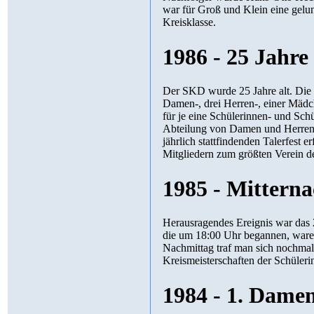
war für Groß und Klein eine gelu
Kreisklasse.
1986 - 25 Jahr
Der SKD wurde 25 Jahre alt. Die F
Damen-, drei Herren-, einer Mäd
für je eine Schülerinnen- und Sch
Abteilung von Damen und Herren a
jährlich stattfindenden Talerfest e
Mitgliedern zum größten Verein d
1985 - Mitterna
Herausragendes Ereignis war das 2. Mitternachtsturni
die um 18:00 Uhr begannen, waren so spannend, dass erst um 6:00 Uhr in der Früh das Endspiel stattfa
Nachmittag traf man sich nochmals zu einer gemü
Kreismeisterschaften der Schüleri
1984 - 1. Dame