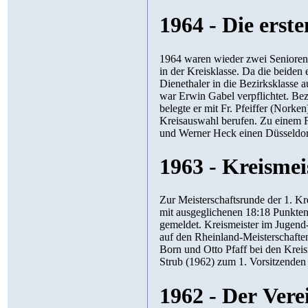
1964 - Die erste
1964 waren wieder zwei Senioren- und eine Jug
in der Kreisklasse. Da die beiden ersten Mannschaften dieser Klasse nicht aufsteigen wollten, stiegen die
Dienethaler in die Bezirksklasse auf. Die Jugendmanns
war Erwin Gabel verpflichtet. Bezirksjugendmeister wurde Werner Heck. Bei den Rheinlandmeisterschaften
belegte er mit Fr. Pfeiffer (Norken) den 2. Pla
Kreisauswahl berufen. Zu einem Freundschaftsspiel besuchten die Jugendspieler Erwin Kuhn, Werner Pfaff
und Werner Heck einen Düsseldor
1963 - Kreismei
Zur Meisterschaftsrunde der 1. Kreisklasse traten zwei Senioren-Mannschaften an. Di
mit ausgeglichenen 18:18 Punkten einen beachtlichen 6. Platz. Eine Jugendmannschaft wurde ebenfalls
gemeldet. Kreismeister im Jugend-Einzel wurde Werner Heck. Zusammen mit Klaus Schütz
auf den Rheinland-Meisterschaften im Jugend-Doppel den 2. Platz. Die Plätze drei und vier belegten Karl Hans
Born und Otto Pfaff bei den Kreisranglistenspielen. Günter Stork wurde nach Helmut Stork (1961) und Herbert
Strub (1962) zum 1. Vorsitzenden
1962 - Der Vere