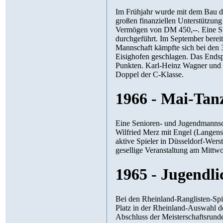
Im Frühjahr wurde mit dem Bau der klubeigene
großen finanziellen Unterstützung der Fa. Leifheit, Nassau. Der Klub verfügte zu diese
Vermögen von DM 450,--. Eine Spendenaktion in
durchgeführt. Im September bereits fand das Richtfest statt. 1. Vorsitzender wurde Erwin H
Mannschaft kämpfte sich bei den 3er-Pokal-Spielen ins E
Eisighofen geschlagen. Das Endspiel verlor die Mannschaft knapp und unglücklich gegen Diez mit 4:5
Punkten. Karl-Heinz Wagner und Karl-Werner Späth b
Doppel der C-Klasse.
1966 - Mai-Tan
Eine Senioren- und Jugendmannschaft wurde gemeldet. 
Wilfried Merz mit Engel (Langenscheid) den 3. Platz im Doppel. Zu einem Freundschaftsspiel weilten einige
aktive Spieler in Düsseldorf-Wersten. Der Sport Klub veranstaltete
gesellige Veranstaltung am 
1965 - Jugendl
Bei den Rheinland-Ranglisten-Spielen der Jugend w
Platz in der Rheinland-Auswahl der Jugend. Nach seinem Wechsel zum TV Bergnassau-Scheuern nach